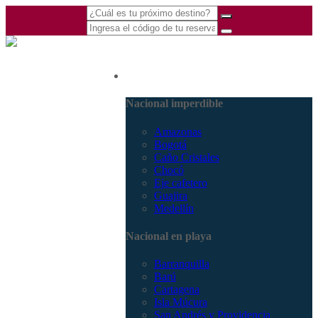
(601) 530 5586 -
Nacional
3168770630
3168785400
Nacional imperdible
Amazonas
Bogotá
Caño Cristales
Chocó
Eje cafetero
Guajira
Medellín
Nacional en playa
Barranquilla
Barú
Cartagena
Isla Múcura
San Andrés y Providencia