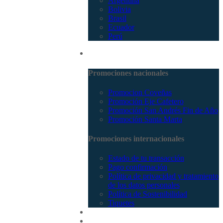
Argentina
Bolivia
Brasil
Ecuador
Perú
Promociones
Promociones nacionales
Promocion Coveñas
Promoción Eje Cafetero
Promoción San Andrés Fin de Año
Promoción Santa Marta
Promociones internacionales
Estado de tu transacción
Pago confirmación
Política de privacidad y tratamiento
de los datos personales
Política de Sostenibilidad
Tiquetes
Cotizar
Vuelos