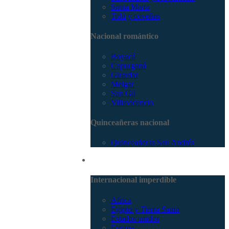
Santa Marta
Tolú y coveñas
Nacional romántico
Boyacá
Capurganá
Girardot
Melgar
San Gil
Villavicencio
Quinceañeras nacional
Quinceañeras San Andrés
Internacional
Internacional imperdible
Africa
Egipto y Tierra Santa
Estados unidos
Europa