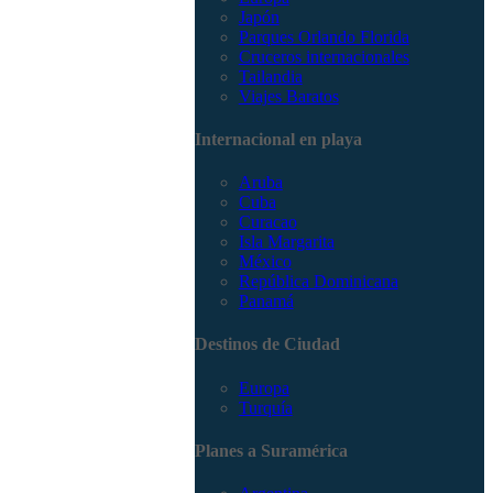
Japón
Parques Orlando Florida
Cruceros internacionales
Tailandia
Viajes Baratos
Internacional en playa
Aruba
Cuba
Curacao
Isla Margarita
México
República Dominicana
Panamá
Destinos de Ciudad
Europa
Turquía
Planes a Suramérica