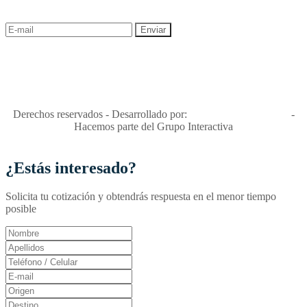
descuentos y ofertas!
"Viajes Interactiva SAS - Nit 900.460.613-2, amiga de los niños y
niñas y enemiga de su explotación y de su abuso sexual."
Apóyamos la ley 679 que penaliza estos delitos en Colombia"
RNT No. 26346
Derechos reservados - Desarrollado por:
T&T Interactiva S.A.S
-
Hacemos parte del Grupo Interactiva
¿Estás interesado?
Solicita tu cotización y obtendrás respuesta en el menor tiempo
posible