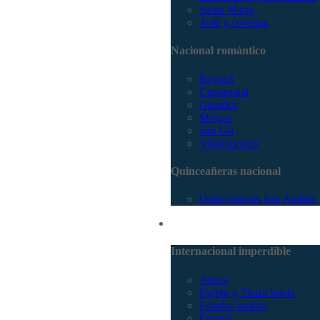
Santa Marta
Tolú y coveñas
Nacional romántico
Boyacá
Capurganá
Girardot
Melgar
San Gil
Villavicencio
Quinceañeras nacional
Quinceañeras San Andrés
Internacional
Internacional imperdible
Africa
Egipto y Tierra Santa
Estados unidos
Europa