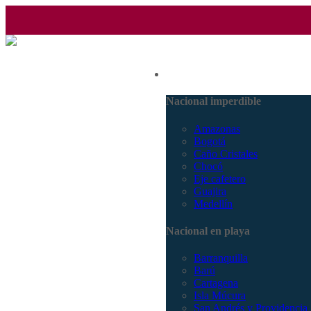
(601) 530 5586 - 3168770630
Nacional
3168785400
Nacional imperdible
Amazonas
Bogotá
Caño Cristales
Chocó
Eje cafetero
Guajira
Medellín
Nacional en playa
Barranquilla
Barú
Cartagena
Isla Múcura
San Andrés y Providencia