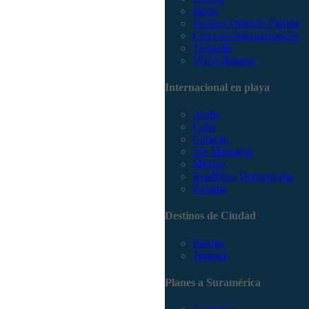
Japón
Parques Orlando Florida
Cruceros internacionales
Tailandia
Viajes Baratos
Internacional en playa
Aruba
Cuba
Curacao
Isla Margarita
México
República Dominicana
Panamá
Destinos de Ciudad
Europa
Turquía
Planes a Suramérica