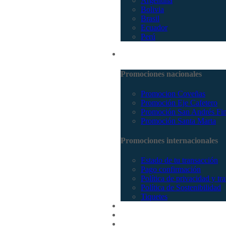
Argentina
Bolivia
Brasil
Ecuador
Perú
Promociones
Promociones nacionales
Promocion Coveñas
Promoción Eje Cafetero
Promoción San Andrés Fi
Promoción Santa Marta
Promociones internacionales
Estado de tu transacción
Pago confirmación
Política de privacidad y tr
Política de Sostenibilidad
Tiquetes
Cotizar
Vuelos
Contactenos