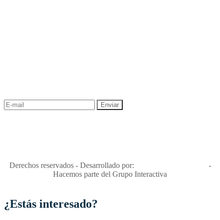
NEWSLETTER
¡Recibe las mejores promociones para tus viajes,
descuentos y ofertas!
"Viajes Interactiva SAS - Nit 900.460.613-2, amiga de los niños y
niñas y enemiga de su explotación y de su abuso sexual."
Apóyamos la ley 679 que penaliza estos delitos en Colombia"
RNT No. 26346
Derechos reservados - Desarrollado por:
T&T Interactiva S.A.S
-
Hacemos parte del Grupo Interactiva
¿Estás interesado?