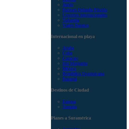
Japón
Parques Orlando Florida
Cruceros internacionales
Tailandia
Viajes Baratos
Internacional en playa
Aruba
Cuba
Curacao
Isla Margarita
México
República Dominicana
Panamá
Destinos de Ciudad
Europa
Turquía
Planes a Suramérica