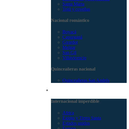
Santa Marta
Tolú y coveñas
Nacional romántico
Boyacá
Capurganá
Girardot
Melgar
San Gil
Villavicencio
Quinceañeras nacional
Quinceañeras San Andrés
Internacional
Internacional imperdible
Africa
Egipto y Tierra Santa
Estados unidos
Europa