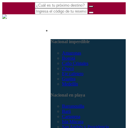
(601) 530 5586 -
Nacional
3168770630
3168785400
Nacional imperdible
Amazonas
Bogotá
Caño Cristales
Chocó
Eje cafetero
Guajira
Medellín
Nacional en playa
Barranquilla
Barú
Cartagena
Isla Múcura
San Andrés y Providencia