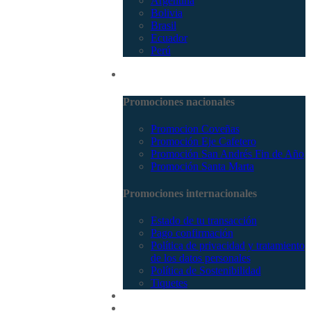
Argentina
Bolivia
Brasil
Ecuador
Perú
Promociones
Promociones nacionales
Promocion Coveñas
Promoción Eje Cafetero
Promoción San Andrés Fin de Año
Promoción Santa Marta
Promociones internacionales
Estado de tu transacción
Pago confirmación
Política de privacidad y tratamiento
de los datos personales
Política de Sostenibilidad
Tiquetes
Cotizar
Vuelos