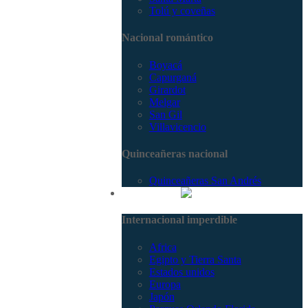
Tolú y coveñas
Nacional romántico
Boyacá
Capurganá
Girardot
Melgar
San Gil
Villavicencio
Quinceañeras nacional
Quinceañeras San Andrés
Internacional
Internacional imperdible
Africa
Egipto y Tierra Santa
Estados unidos
Europa
Japón