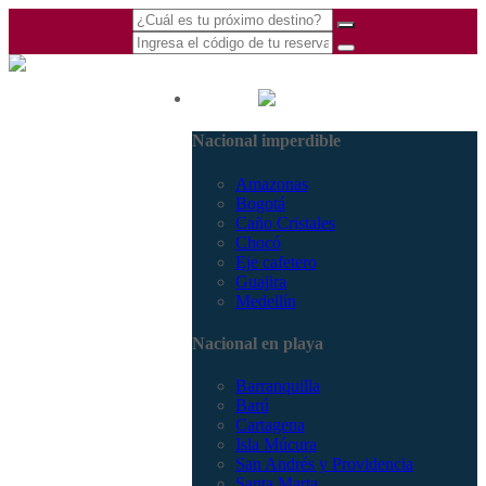
(601) 530 5586 -
Nacional
3168770630
Nacional imperdible
3168785400
Amazonas
Bogotá
Caño Cristales
Chocó
Eje cafetero
Guajira
Medellín
Nacional en playa
Barranquilla
Barú
Cartagena
Isla Múcura
San Andrés y Providencia
Santa Marta