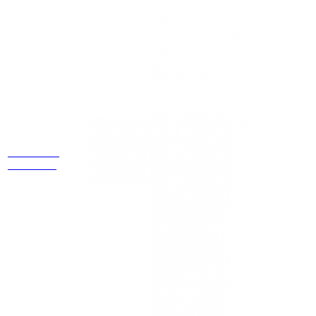
Estamos
ubicados
Cr 14 # 94-
44 OF 602