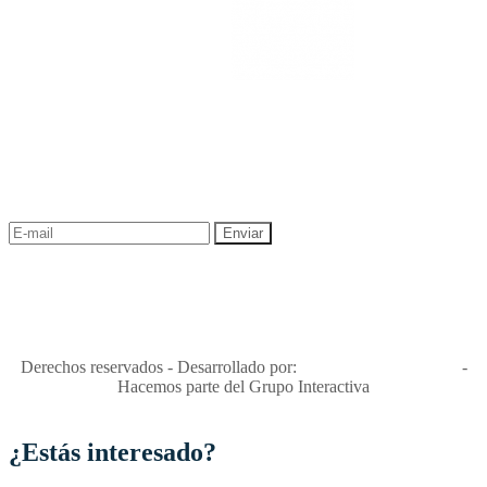
NEWSLETTER
¡Recibe las mejores promociones para tus viajes,
descuentos y ofertas!
"Viajes Interactiva SAS - Nit 900.460.613-2, amiga de los niños y
niñas y enemiga de su explotación y de su abuso sexual."
Apóyamos la ley 679 que penaliza estos delitos en Colombia"
RNT No. 26346
Derechos reservados - Desarrollado por:
T&T Interactiva S.A.S
-
Hacemos parte del Grupo Interactiva
¿Estás interesado?