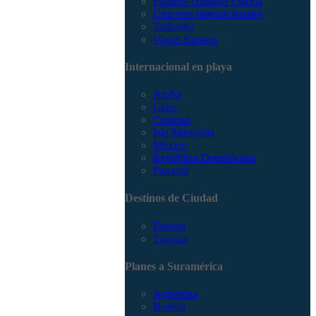
Parques Orlando Florida
Cruceros internacionales
Tailandia
Viajes Baratos
Internacional en playa
Aruba
Cuba
Curacao
Isla Margarita
México
República Dominicana
Panamá
Destinos de Ciudad
Europa
Turquía
Planes a Suramérica
Argentina
Bolivia