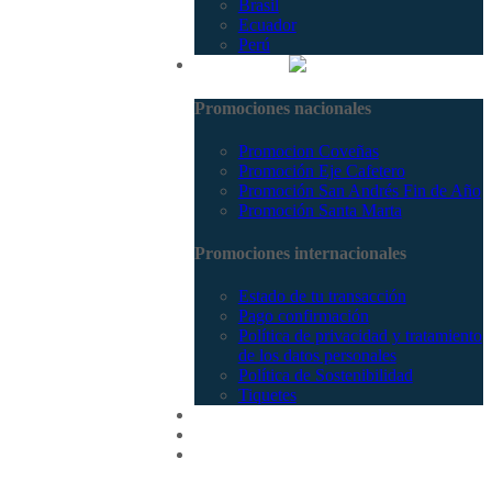
Brasil
Ecuador
Perú
Promociones
Promociones nacionales
Promocion Coveñas
Promoción Eje Cafetero
Promoción San Andrés Fin de Año
Promoción Santa Marta
Promociones internacionales
Estado de tu transacción
Pago confirmación
Política de privacidad y tratamiento
de los datos personales
Política de Sostenibilidad
Tiquetes
Cotizar
Vuelos
Contactenos