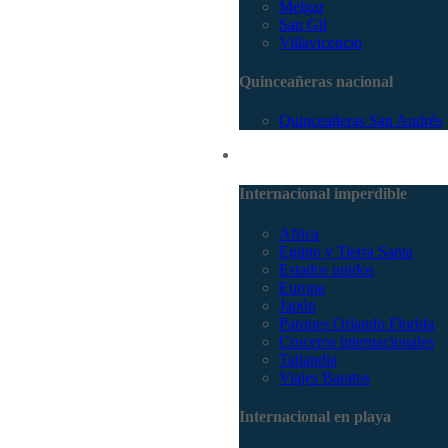
Melgar
San Gil
Villavicencio
Quinceañeras nacional
Quinceañeras San Andrés
Internacional
Internacional imperdible
Africa
Egipto y Tierra Santa
Estados unidos
Europa
Japón
Parques Orlando Florida
Cruceros internacionales
Tailandia
Viajes Baratos
Internacional en playa