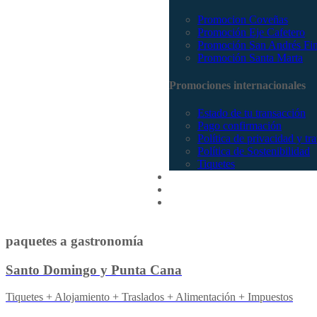
Promocion Coveñas
Promoción Eje Cafetero
Promoción San Andrés Fi
Promoción Santa Marta
Promociones internacionales
Estado de tu transacción
Pago confirmación
Política de privacidad y tr
Política de Sostenibilidad
Tiquetes
Cotizar
Vuelos
Contactenos
paquetes a gastronomía
Santo Domingo y Punta Cana
Tiquetes + Alojamiento + Traslados + Alimentación + Impuestos