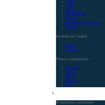
Aruba
Cuba
Curacao
Isla Margarita
México
República Dominicana
Panamá
Destinos de Ciudad
Europa
Turquía
Planes a Suramérica
Argentina
Bolivia
Brasil
Ecuador
Perú
Promociones
Promociones nacionales