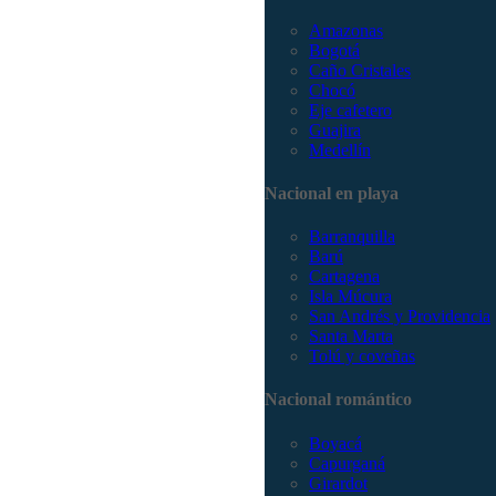
Amazonas
Bogotá
Caño Cristales
Chocó
Eje cafetero
Guajira
Medellín
Nacional en playa
Barranquilla
Barú
Cartagena
Isla Múcura
San Andrés y Providencia
Santa Marta
Tolú y coveñas
Nacional romántico
Boyacá
Capurganá
Girardot