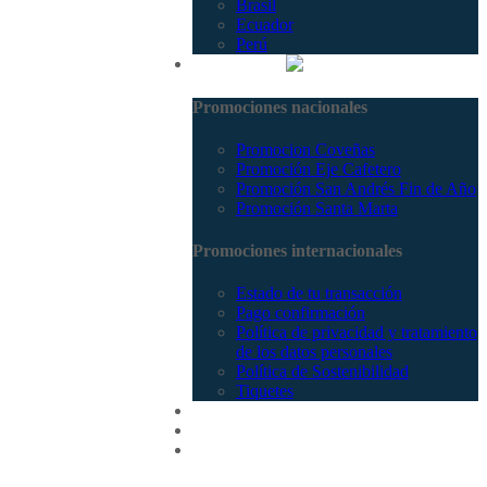
Brasil
Ecuador
Perú
Promociones
Promociones nacionales
Promocion Coveñas
Promoción Eje Cafetero
Promoción San Andrés Fin de Año
Promoción Santa Marta
Promociones internacionales
Estado de tu transacción
Pago confirmación
Política de privacidad y tratamiento
de los datos personales
Política de Sostenibilidad
Tiquetes
Cotizar
Vuelos
Contactenos