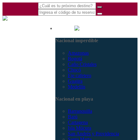
(601) 530 5586 -
Nacional
3168770630
Nacional imperdible
3168785400
Amazonas
Bogotá
Caño Cristales
Chocó
Eje cafetero
Guajira
Medellín
Nacional en playa
Barranquilla
Barú
Cartagena
Isla Múcura
San Andrés y Providencia
Santa Marta