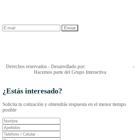
¡Recibe las mejores promociones para tus viajes,
descuentos y ofertas!
"Viajes Interactiva SAS - Nit 900.460.613-2, amiga de los niños y
niñas y enemiga de su explotación y de su abuso sexual."
Apóyamos la ley 679 que penaliza estos delitos en Colombia"
RNT No. 26346
Derechos reservados - Desarrollado por:
T&T Interactiva S.A.S
-
Hacemos parte del Grupo Interactiva
¿Estás interesado?
Solicita tu cotización y obtendrás respuesta en el menor tiempo
posible