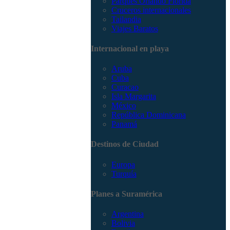
Parques Orlando Florida
Cruceros internacionales
Tailandia
Viajes Baratos
Internacional en playa
Aruba
Cuba
Curacao
Isla Margarita
México
República Dominicana
Panamá
Destinos de Ciudad
Europa
Turquía
Planes a Suramérica
Argentina
Bolivia