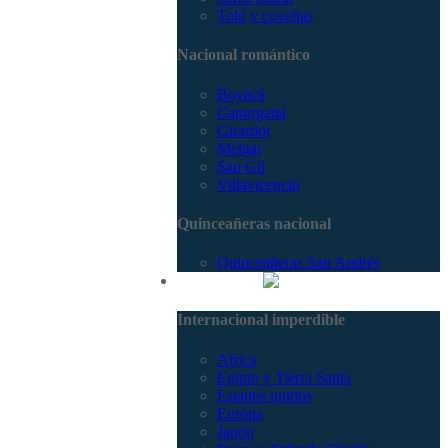
Tolú y coveñas
Nacional romántico
Boyacá
Capurganá
Girardot
Melgar
San Gil
Villavicencio
Quinceañeras nacional
Quinceañeras San Andrés
Internacional
Internacional imperdible
Africa
Egipto y Tierra Santa
Estados unidos
Europa
Japón