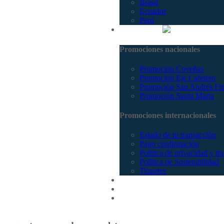
Brasil
Ecuador
Perú
Promociones
Promociones nacionales
Promocion Coveñas
Promoción Eje Cafetero
Promoción San Andrés Fi
Promoción Santa Marta
Promociones internacionales
Estado de tu transacción
Pago confirmación
Política de privacidad y tr
Política de Sostenibilidad
Tiquetes
Cotizar
Vuelos
Contactenos