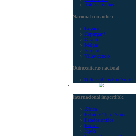
Tolú y coveñas
Nacional romántico
Boyacá
Capurganá
Girardot
Melgar
San Gil
Villavicencio
Quinceañeras nacional
Quinceañeras San Andrés
Internacional
Internacional imperdible
Africa
Egipto y Tierra Santa
Estados unidos
Europa
Japón