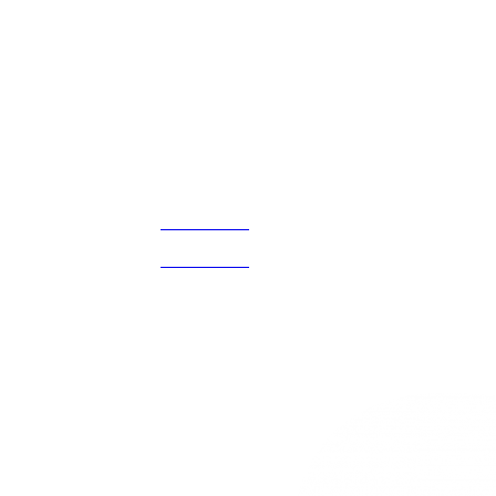
Disfruta
Cada Experiencia
¡Encuentra tu propio lugar en el Mundo!
Acerca de
CELULAR Y WHATSAPP
nosotros
3168770630
(601) 530 5586
3168785400
3168770630
Nuestras redes