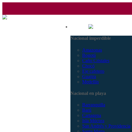
(601) 530 5586 - 3168770630
Nacional
3168785400
Nacional imperdible
Amazonas
Bogotá
Caño Cristales
Chocó
Eje cafetero
Guajira
Medellín
Nacional en playa
Barranquilla
Barú
Cartagena
Isla Múcura
San Andrés y Providencia
Santa Marta