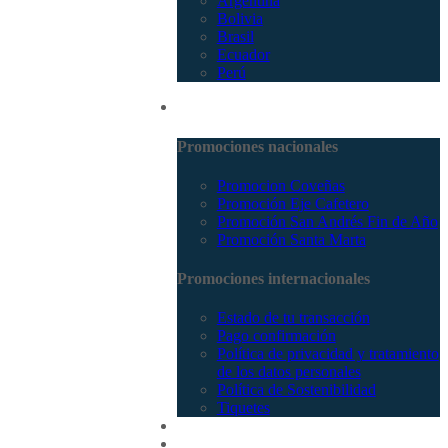
Argentina
Bolivia
Brasil
Ecuador
Perú
Promociones
Promociones nacionales
Promocion Coveñas
Promoción Eje Cafetero
Promoción San Andrés Fin de Año
Promoción Santa Marta
Promociones internacionales
Estado de tu transacción
Pago confirmación
Política de privacidad y tratamiento
de los datos personales
Política de Sostenibilidad
Tiquetes
Cotizar
Vuelos