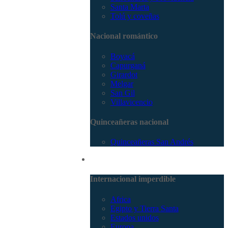
Santa Marta
Tolú y coveñas
Nacional romántico
Boyacá
Capurganá
Girardot
Melgar
San Gil
Villavicencio
Quinceañeras nacional
Quinceañeras San Andrés
Internacional
Internacional imperdible
Africa
Egipto y Tierra Santa
Estados unidos
Europa