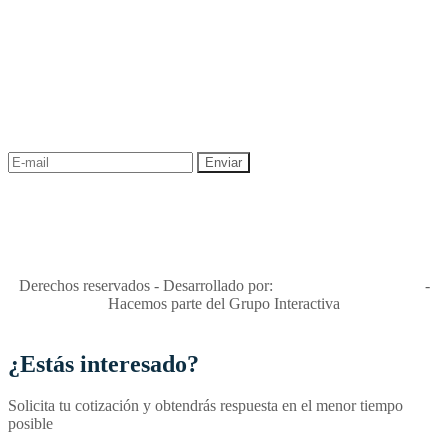
NEWSLETTER
¡Recibe las mejores promociones para tus viajes,
descuentos y ofertas!
"Viajes Interactiva SAS - Nit 900.460.613-2, amiga de los niños y
niñas y enemiga de su explotación y de su abuso sexual."
Apóyamos la ley 679 que penaliza estos delitos en Colombia"
RNT No. 26346
Derechos reservados - Desarrollado por:
T&T Interactiva S.A.S
-
Hacemos parte del Grupo Interactiva
¿Estás interesado?
Solicita tu cotización y obtendrás respuesta en el menor tiempo
posible