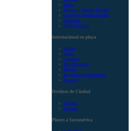
Japón
Parques Orlando Florida
Cruceros internacionales
Tailandia
Viajes Baratos
Internacional en playa
Aruba
Cuba
Curacao
Isla Margarita
México
República Dominicana
Panamá
Destinos de Ciudad
Europa
Turquía
Planes a Suramérica