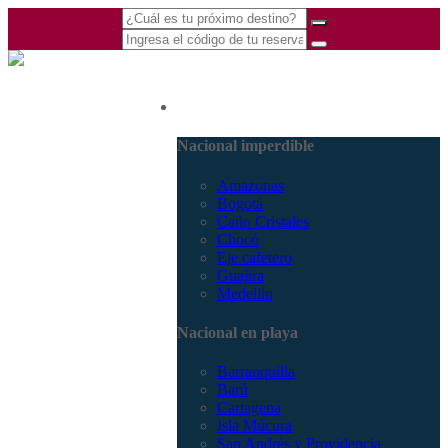
(601) 530 5586 -
Nacional
3168770630
3168785400
Nacional imperdible
Amazonas
Bogotá
Caño Cristales
Chocó
Eje cafetero
Guajira
Medellín
Nacional en playa
Barranquilla
Barú
Cartagena
Isla Múcura
San Andrés y Providencia